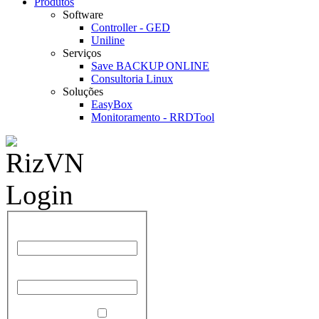
Produtos
Software
Controller - GED
Uniline
Serviços
Save BACKUP ONLINE
Consultoria Linux
Soluções
EasyBox
Monitoramento - RRDTool
Nome de Usuário
Senha
Lembrar de mim