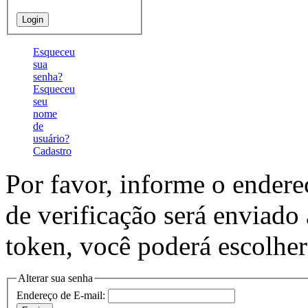
Esqueceu
sua
senha?
Esqueceu
seu
nome
de
usuário?
Cadastro
Por favor, informe o endere
de verificação será enviado
token, você poderá escolhe
Alterar sua senha
Endereço de E-mail: