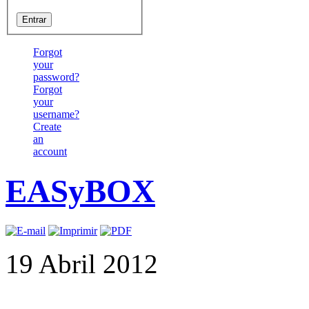
Forgot
your
password?
Forgot
your
username?
Create
an
account
EASyBOX
19 Abril 2012