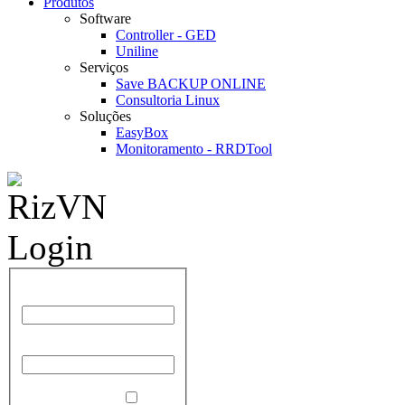
Produtos
Software
Controller - GED
Uniline
Serviços
Save BACKUP ONLINE
Consultoria Linux
Soluções
EasyBox
Monitoramento - RRDTool
Nome de Usuário
Senha
Lembrar de Mim